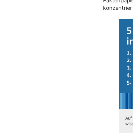
Faktenpapie
konzentrier
Auf
wis