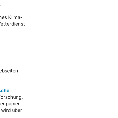
.
hes Klima-
etterdienst
ebseiten
sche
 Forschung,
tenpapier
 wird über