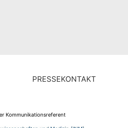
 Sie zu
Youtube
weitergeleitet. Es
en des Betreibers.
PRESSEKONTAKT
her Kommunikationsreferent