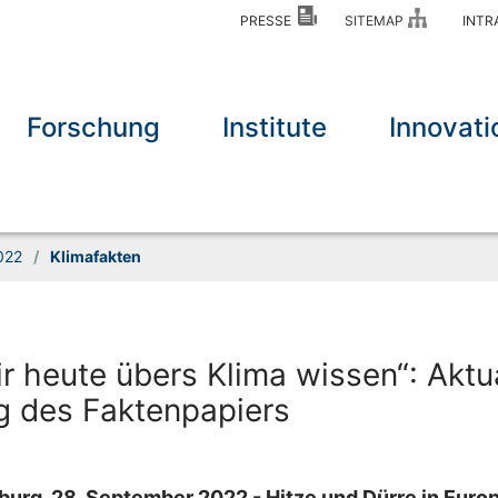
PRESSE
SITEMAP
INT
Forschung
Institute
Innovati
022
/
Klimafakten
r heute übers Klima wissen“: Aktua
g des Faktenpapiers
urg, 28. September 2022 - Hitze und Dürre in Europ