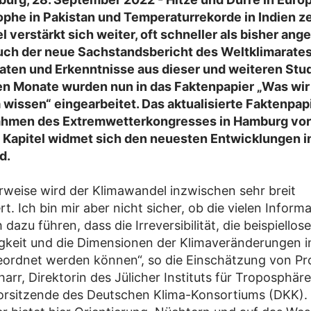
ophe in Pakistan und Temperaturrekorde in Indien z
 verstärkt sich weiter, oft schneller als bisher a
uch der neue Sachstandsbericht des Weltklimarates
ten und Erkenntnisse aus dieser und weiteren Stud
n Monate wurden nun in das Faktenpapier „Was wir
 wissen“ eingearbeitet. Das aktualisierte Faktenpa
ahmen des Extremwetterkongresses in Hamburg vorg
 Kapitel widmet sich den neuesten Entwicklungen i
d.
erweise wird der Klimawandel inzwischen sehr breit
. Ich bin mir aber nicht sicher, ob die vielen Inform
dazu führen, dass die Irreversibilität, die beispiellose
gkeit und die Dimensionen der Klimaveränderungen 
geordnet werden können“, so die Einschätzung von Pro
arr, Direktorin des Jülicher Instituts für Troposphär
orsitzende des Deutschen Klima-Konsortiums (DKK).