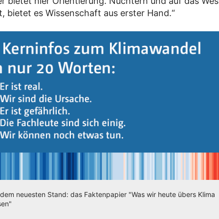
r bietet hier Orientierung. Nüchtern und auf das Wes
t, bietet es Wissenschaft aus erster Hand.“
 dem neuesten Stand: das Faktenpapier "Was wir heute übers Klima
sen"