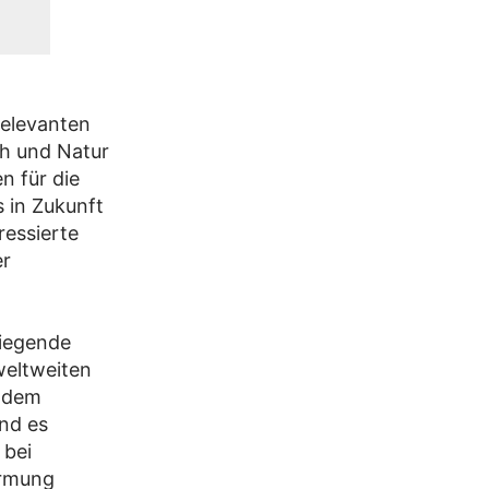
relevanten
h und Natur
n für die
 in Zukunft
ressierte
er
wiegende
weltweiten
r dem
ind es
 bei
ärmung