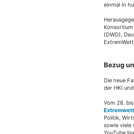
einmal in h
Herausgege
Konsortium 
(DWD), Deu
ExtremWett
Bezug un
Die neue Fa
der HKI und
Vom 28. bis
Extremwett
Politik, Wi
sowie viele
YouTube liv