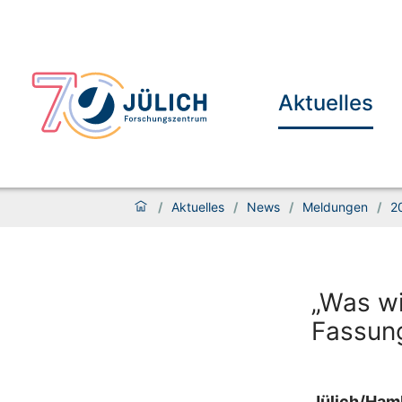
Aktuelles
/
Aktuelles
/
News
/
Meldungen
/
2
„Was wi
Fassun
Jülich/Hamb