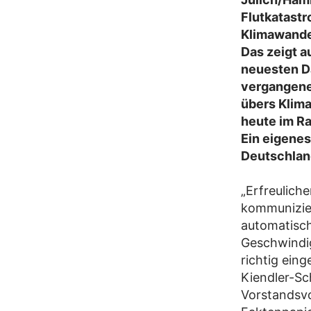
Flutkatastr
Klimawandel
Das zeigt a
neuesten Da
vergangene
übers Klima
heute im R
Ein eigenes
Deutschlan
„Erfreulich
kommuniziert
automatisch 
Geschwindi
richtig ein
Kiendler-Sch
Vorstandsv