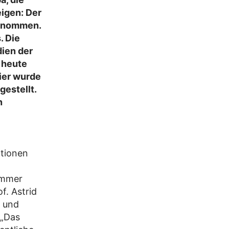
eigen: Der
ngenommen.
. Die
ien der
 heute
pier wurde
estellt.
n
ationen
immer
f. Astrid
e und
 „Das