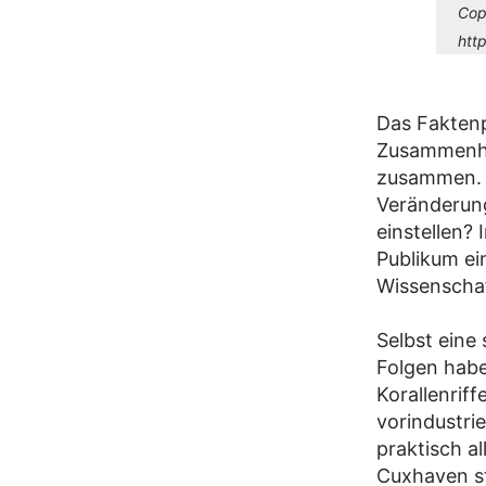
Cop
htt
Das Faktenp
Zusammenhä
zusammen. S
Veränderung
einstellen? 
Publikum ei
Wissenschaf
Selbst eine
Folgen habe
Korallenrif
vorindustri
praktisch al
Cuxhaven st