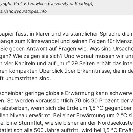
yright:
Prof. Ed Hawkins (University of Reading),
ps://showyourstripes.info
apier fasst in klarer und verständlicher Sprache die 
nge zum Klimawandel und seinen Folgen für Mensc
ie geben Antwort auf Fragen wie: Was sind Ursache
en? Wie zeigen sie sich? Und worauf müssen wir uns
In vier Kapiteln und auf „nur“ 29 Seiten erhält das inte
nen kompakten Überblick über Erkenntnisse, die in d
t unumstritten sind.
 scheinbar geringe globale Erwärmung kann schwer
n. So werden voraussichtlich 70 bis 90 Prozent der 
fe absterben, wenn sich die Erde um 1,5 °C gegenübe
ellen Niveau erwärmt. Bei einer Erwärmung um 2 °C s
le. Eine Sturmflut, wie sie bisher an der Nordseeküste
atistisch alle 500 Jahre auftritt, wird bei 1,5 °C Erw