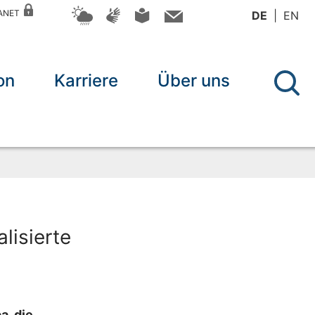
RANET
DE
EN
on
Karriere
Über uns
lisierte
a, die