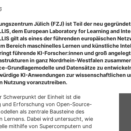
6
ngszentrum Jülich (FZJ) ist Teil der neu gegründet
IS, dem European Laboratory for Learning and Intel
LIS gilt als eines der führenden europäischen Netz
m Bereich maschinelles Lernen und künstliche Intel
ringt führende KI-Forscher:innen und groß angeleg
strukturen in ganz Nordrhein-Westfalen zusammen. 
e-Grundlagemodelle und Datensätze zu entwickel
würdige KI-Anwendungen zur wissenschaftlichen u
en Nutzung voranzutreiben.
r Schwerpunkt der Einheit ist die
g und Erforschung von Open-Source-
dellen als zentrale Bausteine des
n Lernens. Dabei wird untersucht, wie
lle mithilfe von Supercomputern und