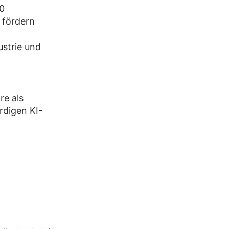
00
 fördern
strie und
re als
rdigen KI-