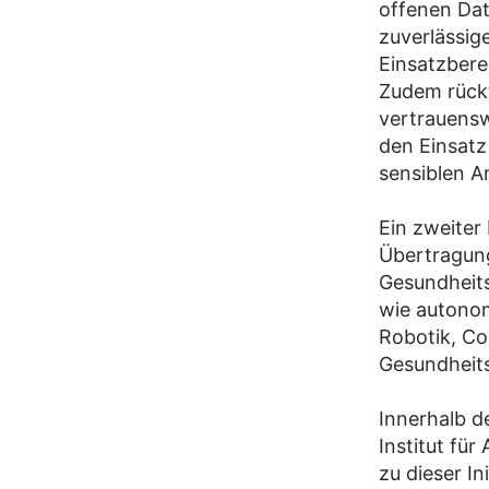
offenen Dat
zuverlässig
Einsatzbere
Zudem rückt
vertrauensw
den Einsatz 
sensiblen 
Ein zweiter
Übertragung
Gesundheits
wie autonom
Robotik, Co
Gesundheit
Innerhalb d
Institut fü
zu dieser I