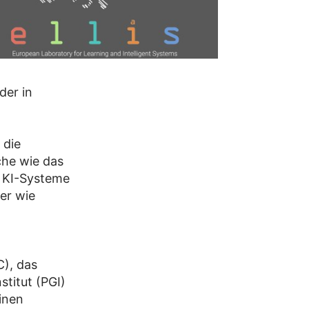
der in
 die
che wie das
e KI-Systeme
er wie
C), das
stitut (PGI)
einen