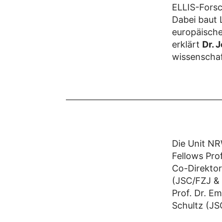
ELLIS-Forsc
Dabei baut 
europäisch
erklärt
Dr. 
wissenschaf
Die Unit NR
Fellows Pro
Co-Direktore
(JSC/FZJ & 
Prof. Dr. Em
Schultz (JSC