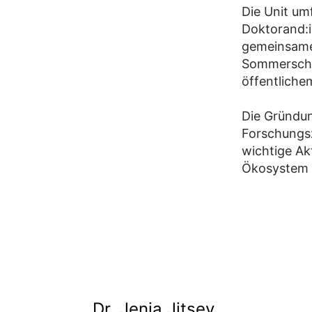
Die Unit um
Doktorand:i
gemeinsame 
Sommerschul
öffentliche
Die Gründun
Forschungsz
wichtige Ak
Ökosystem 
Dr. Jenia Jitsev