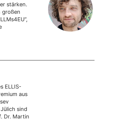
er stärken.
n großen
 LLMs4EU“,
e
es ELLIS-
Gremium aus
tsev
Jülich sind
f. Dr. Martin