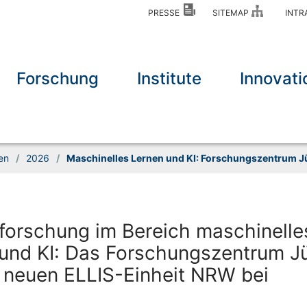
PRESSE
SITEMAP
INT
Forschung
Institute
Innovati
en
/
2026
/
Maschinelles Lernen und KI: Forschungszentrum Jüli
forschung im Bereich maschinelle
und KI: Das Forschungszentrum Jü
er neuen ELLIS-Einheit NRW bei