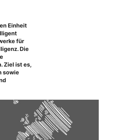
en Einheit
ligent
werke für
ligenz. Die
te
Ziel ist es,
n sowie
nd