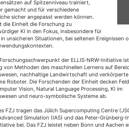
ensätzen auf Spitzenniveau trainiert,
er gemacht und für verschiedene
iche sicher angepasst werden können.
 die Einheit die Forschung zu
ürdiger KI in den Fokus, insbesondere für
in unsicheren Situationen, bei seltenen Ereignissen o
Anwendungskontexten.
 Forschungsschwerpunkt der ELLIS-NRW-Initiative ist
 von Methoden des maschinellen Lernens auf Berei
wesen, nachhaltige Landwirtschaft und verkörpert
e Roboter. Die Forschenden der Einheit decken Feld
mputer Vision, Natural Language Processing, KI im
swesen und neuro-symbolische Systeme ab.
es FZJ tragen das Jülich Supercomputing Centre (JS
r Advanced Simulation (IAS) und das Peter-Grünberg-In
nitiative bei. Das FZJ leistet neben Bonn und Aachen 