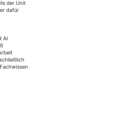
ls der Unit
er dafür
R AI
oß
Arbeit
schließlich
 Fachwissen