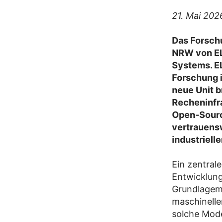
21. Mai 202
Das Forschu
NRW von ELL
Systems. EL
Forschung i
neue Unit b
Recheninfra
Open-Sourc
vertrauens
industriell
Ein zentrale
Entwicklun
Grundlagemo
maschinelle
solche Mode