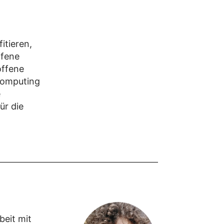
itieren,
ffene
offene
computing
e
ür die
eit mit