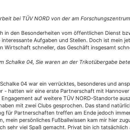
e Arbeit bei TÜV NORD von der am Forschungszentru
ich in den Besonderheiten vom öffentlichen Dienst bzw
interessante Aufgaben und Stellen. Doch ist mein je
ien Wirtschaft schneller, das Geschäft insgesamt schne
Schalke 04, Sie waren an der Trikotübergabe beteil
Schalke 04 war ein verrücktes, besonderes und anspr
- hatten wir eine erste Partnerschaft mit Hannover 9
er Engagement auf weitere TÜV NORD-Standorte ausz
aben mit zwei Clubs gesprochen. Das stand natürlich
ng für Partnerschaften treffen am Ende jedoch imm
en, mein persönliches Fußballwissen kam mir hier zug
sehr viel Spaß gemacht. Privat bin ich tatsächlich