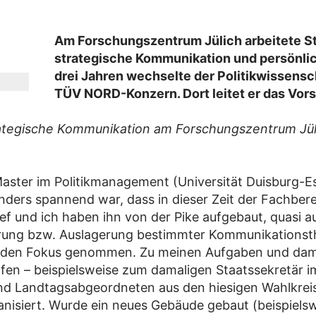
Am Forschungszentrum Jülich arbeitete St
strategische Kommunikation und persönlic
drei Jahren wechselte der Politikwissensc
TÜV NORD-Konzern. Dort leitet er das Vor
ategische Kommunikation am Forschungszentrum Jüli
aster im Politikmanagement (Universität Duisburg-
onders spannend war, dass in dieser Zeit der Fachbe
f und ich haben ihn von der Pike aufgebaut, quasi a
erung bzw. Auslagerung bestimmter Kommunikations
in den Fokus genommen. Zu meinen Aufgaben und dami
en – beispielsweise zum damaligen Staatssekretär i
und Landtagsabgeordneten aus den hiesigen Wahlkre
nisiert. Wurde ein neues Gebäude gebaut (beispielswe