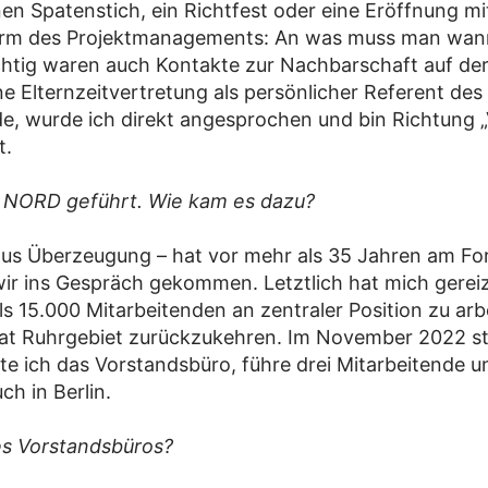
n Spatenstich, ein Richtfest oder eine Eröffnung mit
 Form des Projektmanagements: An was muss man wan
htig waren auch Kontakte zur Nachbarschaft auf der
e Elternzeitvertretung als persönlicher Referent des
, wurde ich direkt angesprochen und bin Richtung „
t.
V NORD geführt. Wie kam es dazu?
s Überzeugung – hat vor mehr als 35 Jahren am Fo
ir ins Gespräch gekommen. Letztlich hat mich gereizt
15.000 Mitarbeitenden an zentraler Position zu arbei
mat Ruhrgebiet zurückzukehren. Im November 2022 sta
te ich das Vorstandsbüro, führe drei Mitarbeitende u
h in Berlin.
des Vorstandsbüros?