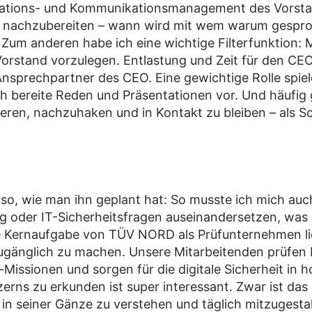
ormations- und Kommunikationsmanagement des Vorst
nd nachzubereiten – wann wird mit wem warum gesproc
Zum anderen habe ich eine wichtige Filterfunktion: 
orstand vorzulegen. Entlastung und Zeit für den CEO 
r Ansprechpartner des CEO. Eine gewichtige Rolle spie
h bereite Reden und Präsentationen vor. Und häufig 
ieren, nachzuhaken und in Kontakt zu bleiben – als 
ten so, wie man ihn geplant hat: So musste ich mich a
 oder IT-Sicherheitsfragen auseinandersetzen, was al
ie Kernaufgabe von TÜV NORD als Prüfunternehmen lie
zugänglich zu machen. Unsere Mitarbeitenden prüfen 
s-Missionen und sorgen für die digitale Sicherheit in
zerns zu erkunden ist super interessant. Zwar ist da
in seiner Gänze zu verstehen und täglich mitzugesta