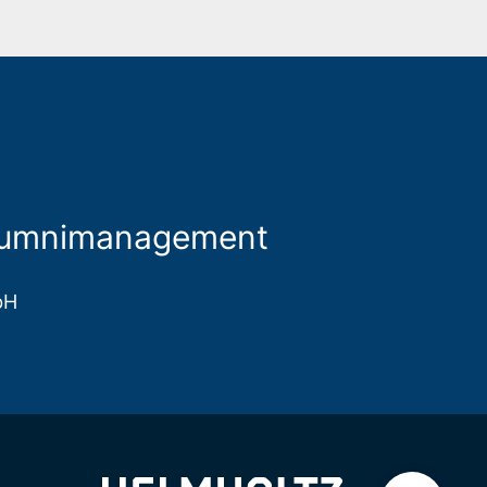
Alumnimanagement
bH