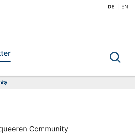
DE
EN
ter
nity
r queeren Community