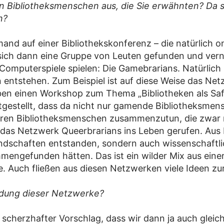
n Bibliotheksmenschen aus, die Sie erwähnten? Da sc
n?
d auf einer Bibliothekskonferenz – die natürlich on
sich dann eine Gruppe von Leuten gefunden und vern
 Computerspiele spielen: Die Gamebrarians. Natürlic
n entstehen. Zum Beispiel ist auf diese Weise das N
ben einen Workshop zum Thema „Bibliotheken als Sa
gestellt, dass da nicht nur gamende Bibliotheksmens
eren Bibliotheksmenschen zusammenzutun, die zwar n
das Netzwerk Queerbrarians ins Leben gerufen. Aus 
undschaften entstanden, sondern auch wissenschaftl
mmengefunden hätten. Das ist ein wilder Mix aus eine
ve. Auch fließen aus diesen Netzwerken viele Ideen z
ündung dieser Netzwerke?
scherzhafter Vorschlag, dass wir dann ja auch gleic