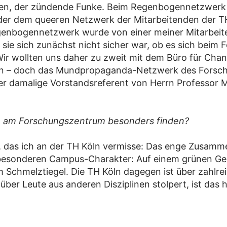
en, der zündende Funke. Beim Regenbogennetzwerk 
 oder dem queeren Netzwerk der Mitarbeitenden der TH
egenbogennetzwerk wurde von einer meiner Mitarbeite
s sie sich zunächst nicht sicher war, ob es sich bei
Wir wollten uns daher zu zweit mit dem Büro für Ch
en – doch das Mundpropaganda-Netzwerk des Forsch
er damalige Vorstandsreferent von Herrn Professor M
Sie am Forschungszentrum besonders finden?
ch, das ich an der TH Köln vermisse: Das enge Zusamme
esonderen Campus-Charakter: Auf einem grünen Gelä
nem Schmelztiegel. Die TH Köln dagegen ist über zahlr
r Leute aus anderen Disziplinen stolpert, ist das hie