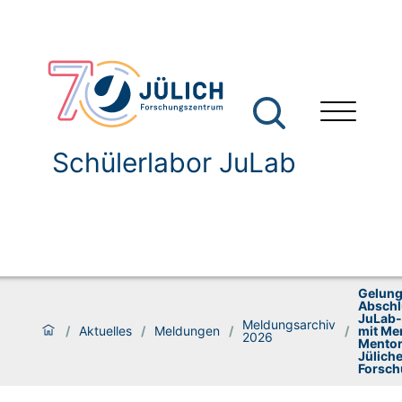
Schülerlabor JuLab
Gelung
Abschl
JuLab-
Meldungsarchiv
/
Aktuelles
/
Meldungen
/
/
mit Me
2026
Mentor
Jüliche
Forsch