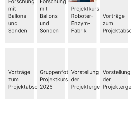
Forschung
Forschung
mit
mit
Projektkurs
Ballons
Ballons
Roboter-
Vorträge
und
und
Enzym-
zum
Sonden
Sonden
Fabrik
Projektabs
Vorträge
Gruppenfoto
Vorstellung
Vorstellung
zum
Projektkurs
der
der
Projektabschluss
2026
Projektergebnisse
Projekterg