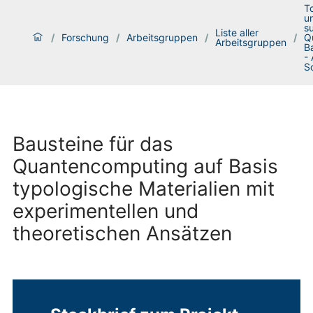
T
u
s
Liste aller
/
Forschung
/
Arbeitsgruppen
/
/
Q
Arbeitsgruppen
B
-
S
Bausteine für das
Quantencomputing auf Basis
typologische Materialien mit
experimentellen und
theoretischen Ansätzen