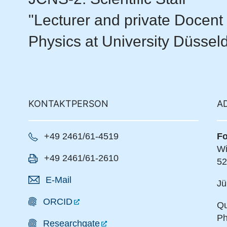
"Lecturer and private Docent
Physics at University Düsseld
KONTAKTPERSON
A
+49 2461/61-4519
Fo
Wi
+49 2461/61-2610
52
E-Mail
Jü
ORCID
Qu
Ph
Researchgate