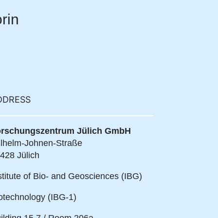
rin
DDRESS
rschungszentrum Jülich GmbH
lhelm-Johnen-Straße
428 Jülich
stitute of Bio- and Geosciences (IBG)
otechnology (IBG-1)