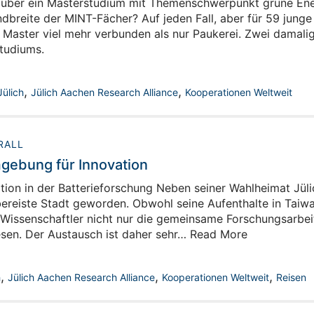
 über ein Masterstudium mit Themenschwerpunkt grüne Ene
dbreite der MINT-Fächer? Auf jeden Fall, aber für 59 jung
Master viel mehr verbunden als nur Paukerei. Zwei damalig
tudiums.
,
,
Jülich
Jülich Aachen Research Alliance
Kooperationen Weltweit
RALL
gebung für Innovation
on in der Batterieforschung Neben seiner Wahlheimat Jülic
e bereiste Stadt geworden. Obwohl seine Aufenthalte in Tai
 Wissenschaftler nicht nur die gemeinsame Forschungsarbe
esen. Der Austausch ist daher sehr… Read More
,
,
,
h
Jülich Aachen Research Alliance
Kooperationen Weltweit
Reisen