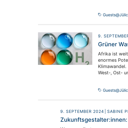
Guests@Jüli
9. SEPTEMBE
Grüner Was
Afrika ist wei
enormes Poten
Klimawandel. 
West-, Ost- u
Guests@Jüli
9. SEPTEMBER 2024
SABINE P
Zukunftsgestalter:innen