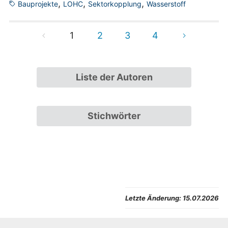
,
,
,
Bauprojekte
LOHC
Sektorkopplung
Wasserstoff
Baufortschritte. Die früheren Beiträge zur ersten Idee,
technologischen Beschreibung, sowie Projektierung,
Fertigung und Visualisierung sind aber weiterhin
1
2
3
4
abrufbar.
Liste der Autoren
Stichwörter
Letzte Änderung:
15.07.2026