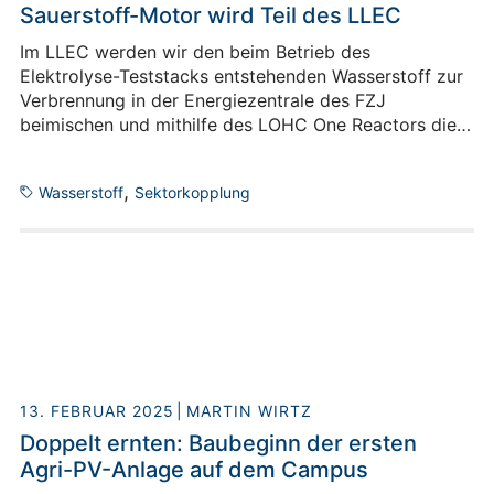
Sauerstoff-Motor wird Teil des LLEC
Im LLEC werden wir den beim Betrieb des
Elektrolyse-Teststacks entstehenden Wasserstoff zur
Verbrennung in der Energiezentrale des FZJ
beimischen und mithilfe des LOHC One Reactors die
saisonale Speicherung von Wasserstoff erproben.
Durch die Ergänzung eines innovativen Wasserstoff-
,
Wasserstoff
Sektorkopplung
Sauerstoff-Motors gehen wir künftig noch einen
Schritt weiter. Dieser bringt als “Abfallprodukt” nur
zusammen, was schon zusammen war: H2O.
13. FEBRUAR 2025
MARTIN WIRTZ
Doppelt ernten: Baubeginn der ersten
Agri-PV-Anlage auf dem Campus