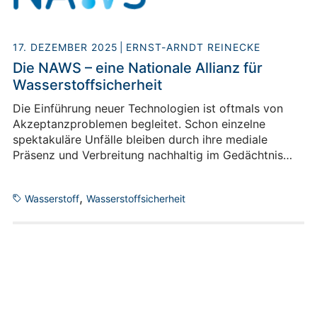
17. DEZEMBER 2025
ERNST-ARNDT REINECKE
Die NAWS – eine Nationale Allianz für
Wasserstoffsicherheit
Die Einführung neuer Technologien ist oftmals von
Akzeptanzproblemen begleitet. Schon einzelne
spektakuläre Unfälle bleiben durch ihre mediale
Präsenz und Verbreitung nachhaltig im Gedächtnis
und können das Image einer ganzen Technologie
langfristig beeinflussen. Insbesondere bei
,
Wasserstoff
Wasserstoffsicherheit
Wasserstofftechnologien ist Sicherheit angesichts der
neu aufkommenden und stetig zunehmenden
Anwendungen ein wichtiges Thema.