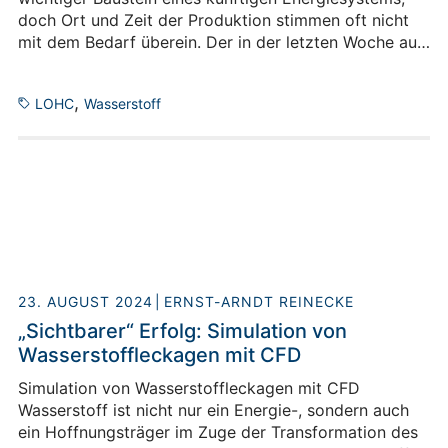
doch Ort und Zeit der Produktion stimmen oft nicht
mit dem Bedarf überein. Der in der letzten Woche auf
dem Jülicher Campus angelieferte LOHC One Reactor
soll dabei helfen, ein Effizienzproblem bei der
,
LOHC
Wasserstoff
Speicherung von Wasserstoff zu lösen. Am Freitag
hatten wir Gelegenheit, diese in ihrer Größenordnung
weltweit einzigartige Anlage in der Lokalzeit Aachen
des WDR vorzustellen.
23. AUGUST 2024
ERNST-ARNDT REINECKE
„Sichtbarer“ Erfolg: Simulation von
Wasserstoffleckagen mit CFD
Simulation von Wasserstoffleckagen mit CFD
Wasserstoff ist nicht nur ein Energie-, sondern auch
ein Hoffnungsträger im Zuge der Transformation des