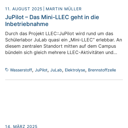
11. AUGUST 2025
MARTIN MÜLLER
JuPilot – Das Mini-LLEC geht in die
Inbetriebnahme
Durch das Projekt LLEC::JuPilot wird rund um das
Schülerlabor JuLab quasi ein „Mini-LLEC“ erlebbar. An
diesem zentralen Standort mitten auf dem Campus
bündeln sich gleich mehrere LLEC-Aktivitäten und
man findet (fast) alle technischen LLEC-Themen in
kleinem Maßstab. Nachdem die Herausforderungen
,
,
,
,
Wasserstoff
JuPilot
JuLab
Elektrolyse
Brennstoffzelle
des Mini-LLEC bezüglich der Sicherheit dieses
komplexen Systems und die Abstimmung zwischen
Wissenschaft und Infrastruktur gemeistert wurde,
steht mit der Inbetriebnahme nun eine weitere
Herausforderung an. Für das kleinformatige
Wasserstoffcluster am Standort wird diese besonders
spannend!
14. MÄRZ 2025