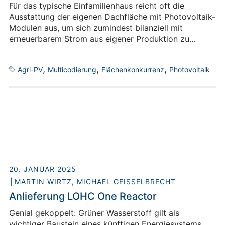
Für das typische Einfamilienhaus reicht oft die
Ausstattung der eigenen Dachfläche mit Photovoltaik-
Modulen aus, um sich zumindest bilanziell mit
erneuerbarem Strom aus eigener Produktion zu
versorgen. Private Haushalte machen allerdings nicht
einmal ein Drittel des gesamten Strombedarfs in
,
,
,
Agri-PV
Multicodierung
Flächenkonkurrenz
Photovoltaik
Deutschland aus,1 und gewerbliche Bauten oder gar
Industrieanlagen benötigen teils deutlich mehr Strom
als auf ihren Dachflächen produziert werden kann.
Jenseits geeigneter Dächer löst die Errichtung von
PV-Anlagen jedoch schnell Flächenkonflikte aus –
insbesondere im vom Strukturwandel geprägten
Rheinischen Braunkohlerevier rund um Jülich. Im
Living Lab Energy Campus (LLEC) verfolgen wir
daher verschiedene Ansätze zur Mehrfachnutzung
20. JANUAR 2025
von Flächen, wie sie beispielsweise durch die
MARTIN WIRTZ
sogenannte „Agri-PV“ ermöglicht wird.
,
MICHAEL GEISSELBRECHT
Anlieferung LOHC One Reactor
Genial gekoppelt: Grüner Wasserstoff gilt als
wichtiger Baustein eines künftigen Energiesystems,