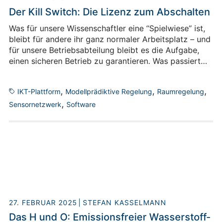
Der Kill Switch: Die Lizenz zum Abschalten
Was für unsere Wissenschaftler eine “Spielwiese” ist,
bleibt für andere ihr ganz normaler Arbeitsplatz – und
für unsere Betriebsabteilung bleibt es die Aufgabe,
einen sicheren Betrieb zu garantieren. Was passiert
also, wenn während der Experimente eine Störung
eintritt, die unmittelbar behoben werden muss?
,
,
,
IKT-Plattform
Modellprädiktive Regelung
Raumregelung
Unsere Antwort darauf ist der sogenannte “Kill
,
Switch”. Das klingt martialisch, versöhnt aber die
Sensornetzwerk
Software
unterschiedlichen Anforderungen von Wissenschaft
und Infrastruktur.
27. FEBRUAR 2025
STEFAN KASSELMANN
Das H und O: Emissionsfreier Wasserstoff-