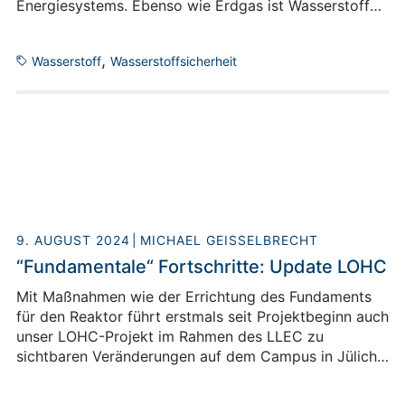
Energiesystems. Ebenso wie Erdgas ist Wasserstoff
unsichtbar, verhält sich aufgrund seiner
thermophysikalischen Eigenschaften bei Leckagen
,
Wasserstoff
Wasserstoffsicherheit
jedoch anders. Dieser Umstand stellt neue
Herausforderungen an deren Detektion. CFD-
Simulationen helfen, diesen zu begegnen.
9. AUGUST 2024
MICHAEL GEISSELBRECHT
“Fundamentale“ Fortschritte: Update LOHC
Mit Maßnahmen wie der Errichtung des Fundaments
für den Reaktor führt erstmals seit Projektbeginn auch
unser LOHC-Projekt im Rahmen des LLEC zu
sichtbaren Veränderungen auf dem Campus in Jülich.
Höchste Zeit, uns wieder mit einigen Updates zu
melden. In diesem Beitrag geht es also um konkrete