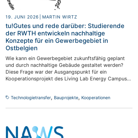
übertragen.
19. JUNI 2026
MARTIN WIRTZ
tu!Gutes und rede darüber: Studierende
der RWTH entwickeln nachhaltige
Konzepte für ein Gewerbegebiet in
Ostbelgien
Wie kann ein Gewerbegebiet zukunftsfähig geplant
und durch nachhaltige Gebäude gestaltet werden?
Diese Frage war der Ausgangspunkt für ein
Kooperationsprojekt des Living Lab Energy Campus
(LLEC) mit der RWTH Aachen im Rahmen des
praxisnahen und interdisziplinären Lehrformats
,
,
Technologietransfer
Bauprojekte
Kooperationen
"tu!Lab". Studierende der RWTH Aachen betrachteten
dafür beispielhaft ein bestehendes Gewerbegebiet in
Kelmis, Ostbelgien und ließen Ansätze für ein
künftiges Energiesystem aus dem Living Lab Energy
Campus in ihre Projekte einfließen.