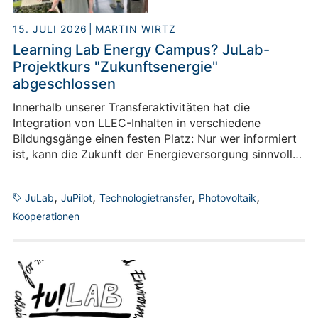
15. JULI 2026
MARTIN WIRTZ
Learning Lab Energy Campus? JuLab-
Projektkurs "Zukunftsenergie"
abgeschlossen
Innerhalb unserer Transferaktivitäten hat die
Integration von LLEC-Inhalten in verschiedene
Bildungsgänge einen festen Platz: Nur wer informiert
ist, kann die Zukunft der Energieversorgung sinnvoll
mitgestalten - ob in der Forschung, im Handwerk oder
einfach als informierter Bürger. Schulklassen machen
,
,
,
,
JuLab
JuPilot
Technologietransfer
Photovoltaik
deshalb einen relevanten Teil der über 1.000
Besucherinnen und Besucher aus, die wir im Laufe der
Kooperationen
letzten Jahre durch das LLEC geführt haben. Im
Projektkurs "Zukunftsenergie" des Schülerlabors
JuLab haben sich Schülerinnen und Schüler des
städtischen Gymnasiums Herzogenrath nun ein
Schuljahr lang mit den Themen des LLEC befasst -
und dessen Ansätze auf ihr direktes Umfeld