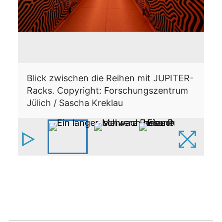
T
Wi
un
Mi
de
Ku
F
Blick zwischen die Reihen mit JUPITER-
Racks. Copyright: Forschungszentrum
Co
Jülich / Sascha Kreklau
K