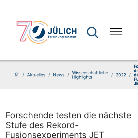
F
di
Wissenschaftliche
/
Aktuelles
/
News
/
/
2022
/
d
Highlights
F
J
Forschende testen die nächste
Stufe des Rekord-
Fusionsexperiments JET