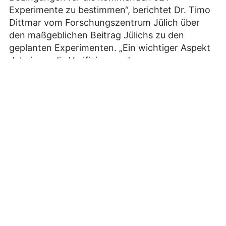
Experimente zu bestimmen“, berichtet Dr. Timo
Dittmar vom Forschungszentrum Jülich über
den maßgeblichen Beitrag Jülichs zu den
geplanten Experimenten. „Ein wichtiger Aspekt
dabei war die Verifizierung des
Temperaturfensters in dem sich Wolfram-Fuzz,
eine fraktale, grasartige Oberflächenstruktur,
durch den Beschuss mit Helium-Ionen bildet. Bei
dieser Gelegenheit konnten wir gleichzeitig
diagnostische Methoden und Algorithmen im
Bereich der Spektroskopie und
Infrarotbeobachtung vorab an realen JET
Proben testen.“
Nach den Experimenten der kommenden
Helium-Kampagne werden die
Wissenschaftler:innen des Forschungszentrums
Jülich die Auswertung der Experimente durch