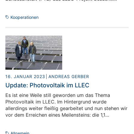
Gemeinsam haben wir uns die ersten (fast) fertigen
LLEC-Demonstratoranlagen angeschaut und uns über
Kooperationen
die jeweiligen Forschungsinteressen ausgetauscht.
Seitdem haben wir uns unzählige Male virtuell
„getroffen“ und dieses Jahr im Februar wieder ein
persönliches Treffen organisiert. Mittlerweile gibt es
eine dauerhafte Zusammenarbeit zwischen LLEC und
PTB zu fünf gemeinsamen Kernthemen – Tendenz
steigend.
16. JANUAR 2023
ANDREAS GERBER
Update: Photovoltaik im LLEC
Es ist eine Weile still geworden um das Thema
Photovoltaik im LLEC. Im Hintergrund wurde
allerdings weiter fleißig gearbeitet und nun stehen wir
vor dem Erreichen eines Meilensteins: die 1,1
Megawatt PV Freiflächenanlage steht vor der
Fertigstellung!
Allgemein