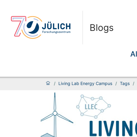
Blogs
A
/
Living Lab Energy Campus
/
Tags
/