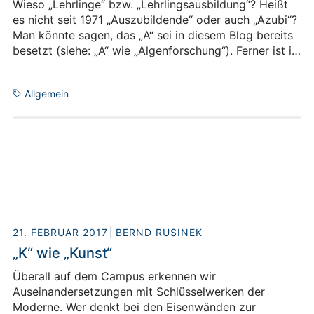
Wieso „Lehrlinge“ bzw. „Lehrlingsausbildung“? Heißt
es nicht seit 1971 „Auszubildende“ oder auch „Azubi“?
Man könnte sagen, das „A“ sei in diesem Blog bereits
besetzt (siehe: „A“ wie „Algenforschung“). Ferner ist in
den historischen Quellen für diesen kleinen Beitrag
häufig von „Lehrlingen“ die Rede. Wo nicht oder nicht
Allgemein
mehr, soll auch hier das Gerundivum „Auszubildende“
verwendet werden. Dem Sprachkritiker klingt ein
solches Gerundivum nicht gut in den Ohren.
„Auszubildendenausbildung“ klingt auch nicht. Und
markieren Wörter wie „Azubi“, „Ersti“, „Schiri“, „Studi“
oder auch „Uni“ nicht eine Infantilisierung der
Sprache? Aber lassen wir diese Reminiszenzen an den
großen Sprachkritiker Karl Kraus.
21. FEBRUAR 2017
BERND RUSINEK
„K“ wie „Kunst“
Überall auf dem Campus erkennen wir
Auseinandersetzungen mit Schlüsselwerken der
Moderne. Wer denkt bei den Eisenwänden zur