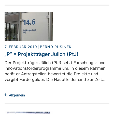
Forschung, über die Situation in anderen
Forschungseinrichtungen und Universitäten, belegen
die zunehmende nationale und internationale
Vernetzung, charakterisieren die
Wissenschaftskulturen in einzelnen Staaten sowie die
politischen Großwetterlagen.
7. FEBRUAR 2019
BERND RUSINEK
„P“ = Projektträger Jülich (PtJ)
Der Projektträger Jülich (PtJ) setzt Forschungs- und
Innovationsförderprogramme um. In diesem Rahmen
berät er Antragsteller, bewertet die Projekte und
vergibt Fördergelder. Die Hauptfelder sind zur Zeit
Energie und Klima sowie Nachhaltige Entwicklung,
Innovations- und Wissenstransfer. Am Hauptsitz Jülich
Allgemein
sowie in den Geschäftsstellen Berlin, Bonn und
Rostock beschäftigt PtJ rund 1.200 Mitarbeiter und
betreut über 20.000 laufende Vorhaben mit einem
Fördervolumen von 1,6 Milliarden Euro.