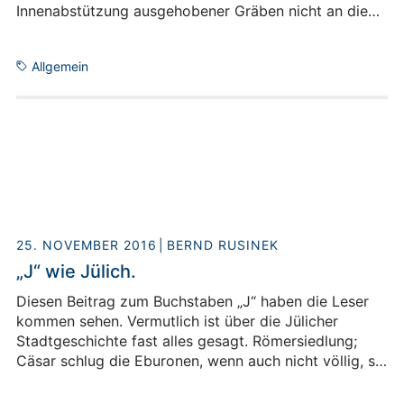
Innenabstützung ausgehobener Gräben nicht an die
Skulpturen von Richard Serra? Erd- und
Schachtarbeiten sind natürlich eine Anspielung auf
Allgemein
Anselm Kiefer. Geht die Optik mancher unfertiger
Innenreparaturen und Malerarbeiten vielleicht auf die
Auseinandersetzung der Installateure und Maler mit
dem Werk des späten Jackson Pollock zurück? „Aber
nein“, so einer der Mitarbeiter, „also Sie haben ja
überhaupt gar keine Ahnung! Doch nicht Jackson
Pollock. Cy Twombly natürlich, denken Sie doch mal
an ‘The Italians‘ …“
25. NOVEMBER 2016
BERND RUSINEK
„J“ wie Jülich.
Diesen Beitrag zum Buchstaben „J“ haben die Leser
kommen sehen. Vermutlich ist über die Jülicher
Stadtgeschichte fast alles gesagt. Römersiedlung;
Cäsar schlug die Eburonen, wenn auch nicht völlig, so
dass die Ubier das Terrain zeitweise in Beschlag
nehmen konnten; Aufbau einer Festung im Mittelalter,