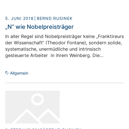
5. JUNI 2018
BERND RUSINEK
„N“ wie Nobelpreisträger
In aller Regel sind Nobelpreisträger keine „Franktireurs
der Wissenschaft“ (Theodor Fontane), sondern solide,
systematische, unermüdliche und intrinsisch
gesteuerte Arbeiter in ihrem Weinberg. Die
Biographien von Wilhelm Conrad Röntgen und Peter
Grünberg beweisen es. Beide übrigens verzichteten
Allgemein
auf charismatische Attitüden.