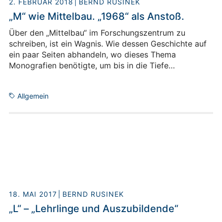
2. FEBRUAR 2018
BERND RUSINEK
„M“ wie Mittelbau. „1968“ als Anstoß.
Über den „Mittelbau“ im Forschungszentrum zu
schreiben, ist ein Wagnis. Wie dessen Geschichte auf
ein paar Seiten abhandeln, wo dieses Thema
Monografien benötigte, um bis in die Tiefe
ausgeleuchtet zu werden? Würde dies getan, wir
wüssten nicht nur mehr über „Jülich“, über weite Teile
Allgemein
der Forschung und Entwicklung, wir könnten auch
analysieren, wie gesellschaftliche Umbruchszeiten
sich auf ein Forschungszentrum auswirken. Eine
solche Umbruchszeit waren die 1960er Jahre. Zu
dieser Zeit bildete sich eine eigene Vertretung des
Mittelbaus heraus.
18. MAI 2017
BERND RUSINEK
„L“ – „Lehrlinge und Auszubildende“