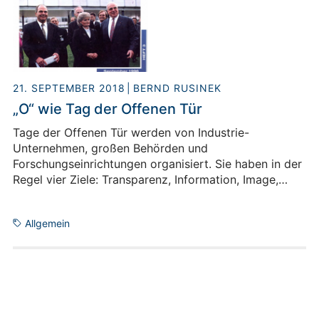
21. SEPTEMBER 2018
BERND RUSINEK
„O“ wie Tag der Offenen Tür
Tage der Offenen Tür werden von Industrie-
Unternehmen, großen Behörden und
Forschungseinrichtungen organisiert. Sie haben in der
Regel vier Ziele: Transparenz, Information, Image,
Medien-Echo, also öffentliche Aufmerksamkeit. Tage
der Offenen Tür sollen auch Vorurteile abbauen („Tag
Allgemein
der Offenen Moschee“) oder das Interesse an Kultur
im weiteren Sinne wecken („Tag des Offenen
Museums“). Das Ziel der Transparenz bedeutet
natürlich nur in den seltensten Fällen, dass den
Besuchern alles gezeigt wird.