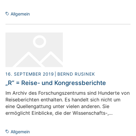
Verein. Heute – 2019 – ist die Jülicher
Betriebssportgruppe die zweitgrößte in NRW. Der
Allgemein
ursprüngliche Name war „Betriebssportgemeinschaft
Kernforschung“ (BSGK). 1990, als die
Kernforschungsanlage Jülich zum Forschungszentrum
Jülich wurde, legte auch die Sportgemeinschaft das
„K“ ab.
16. SEPTEMBER 2019
BERND RUSINEK
„R“ = Reise- und Kongressberichte
Im Archiv des Forschungszentrums sind Hunderte von
Reiseberichten enthalten. Es handelt sich nicht um
eine Quellengattung unter vielen anderen. Sie
ermöglicht Einblicke, die der Wissenschafts-,
Forschungs- und Networking-Geschichte ein neues
Relief verleihen. Reise- und Konferenzberichte
Allgemein
informieren über jeweils neue Tendenzen in der