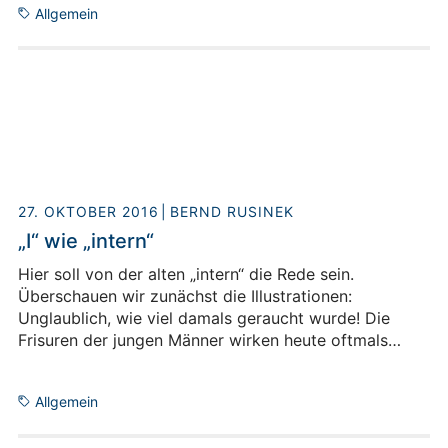
Allgemein
die später als die stärkste Europas galt. Jülich
gehörte nacheinander, in kürzeren oder längeren
Abschnitten, womöglich den Eburonen sowie danach
den Ubiern, anschließend den Römern, den Franken,
dem Erzbischof von Köln, dem Haus Berg; die Stadt
geriet in pfälzische, spanische, französische und
preußische Hände. Bild: KlausMiniwolf – Eigenes Werk,
CC-BY-SA 4.0, Link
27. OKTOBER 2016
BERND RUSINEK
„I“ wie „intern“
Hier soll von der alten „intern“ die Rede sein.
Überschauen wir zunächst die Illustrationen:
Unglaublich, wie viel damals geraucht wurde! Die
Frisuren der jungen Männer wirken heute oftmals
genau so lächerlich, wie es die damalige
Elterngeneration behauptet hat. Und trugen denn
Allgemein
wirklich alle Männer Brillen in Kassen-Optik, selbst der
Vorstandsvorsitzende Beckurts? Ferner berührt uns