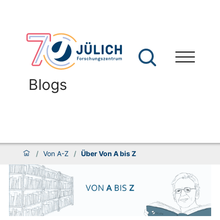
Blogs
/
Von A-Z
/
Über Von A bis Z