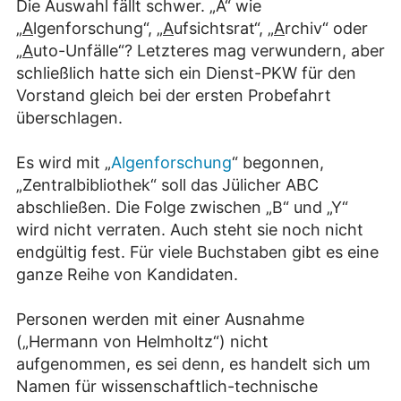
Die Auswahl fällt schwer. „A“ wie
„
A
lgenforschung“, „
A
ufsichtsrat“, „
A
rchiv“ oder
„
A
uto-Unfälle“? Letzteres mag verwundern, aber
schließlich hatte sich ein Dienst-PKW für den
Vorstand gleich bei der ersten Probefahrt
überschlagen.
Es wird mit „
Algenforschung
“ begonnen,
„Zentralbibliothek“ soll das Jülicher ABC
abschließen. Die Folge zwischen „B“ und „Y“
wird nicht verraten. Auch steht sie noch nicht
endgültig fest. Für viele Buchstaben gibt es eine
ganze Reihe von Kandidaten.
Personen werden mit einer Ausnahme
(„Hermann von Helmholtz“) nicht
aufgenommen, es sei denn, es handelt sich um
Namen für wissenschaftlich-technische