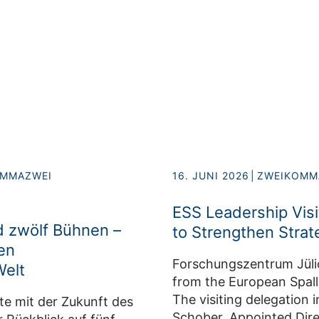
OMMAZWEI
16. JUNI 2026
ZWEIKOMM
ESS Leadership Vis
d zwölf Bühnen –
to Strengthen Strat
en
Forschungszentrum Jüli
Welt
from the European Spal
The visiting delegation 
e mit der Zukunft des
Schober, Appointed Dire