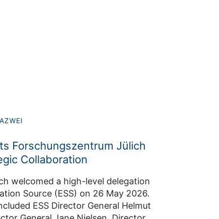
AZWEI
its Forschungszentrum Jülich
egic Collaboration
ch welcomed a high-level delegation
lation Source (ESS) on 26 May 2026.
included ESS Director General Helmut
ctor General Jane Nielsen, Director