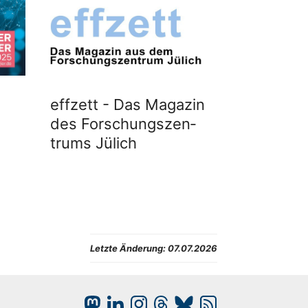
effzett - Das Maga­zin
des Forschungs­zen­
trums Jülich
Letzte Änderung:
07.07.2026