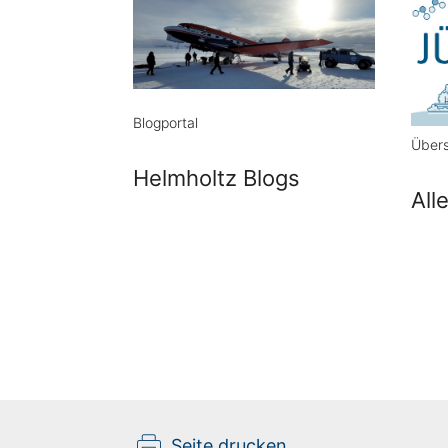
Blogportal
Übers
Helmholtz Blogs
All
Seite drucken