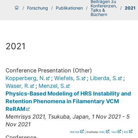
Beiträgen zu
Konferenzen,
/
Forschung
/
Publikationen
/
/
2021
Talks &
Büchern
2021
Conference Presentation (Other)
Kopperberg, N.
;
Wiefels, S.
;
Liberda, S.
;
Waser, R.
;
Menzel, S.
Physics-Based Modeling of HRS Instability and
Retention Phenomena in Filamentary VCM
ReRAM
Memrisys 2021
,
Tsukuba
,
Japan
, 1 Nov 2021 - 5
Nov 2021
BibTeX
| EndNote:
XML
,
Text
|
RIS
Conference