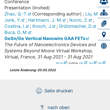
Conference
Presentation (Invited)
Zhao, Q.-T.
(Corresponding author)
;
Liu, M.
;
Junk, Y.
;
Hartmann, J.-M.
;
Ikonic, Z.
;
Costina, I.
;
Knoch, J.
;
Grützmacher, D.
;
Buca, D. M.
GeSn/Ge Vertical Nanowire GAA FETs
The Future of Nanoelectronics Devices and
Systems Beyond Moore Virtual Workshop
,
Virtual
,
France
, 31 Aug 2021 - 31 Aug 2021
BibTeX
| EndNote:
XML
,
Text
|
RIS
Letzte Änderung:
20.05.2022
Seite drucken
nach oben