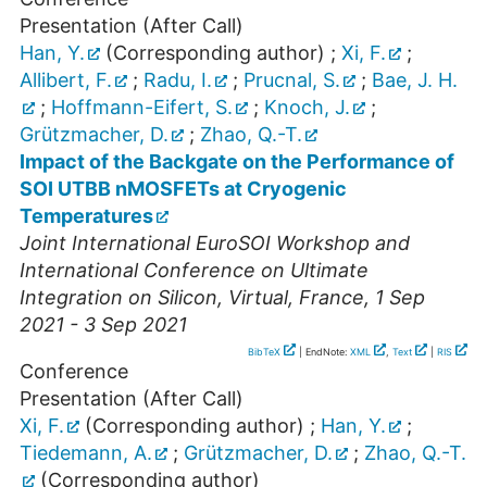
Presentation (After Call)
Han, Y.
(Corresponding author)
;
Xi, F.
;
Allibert, F.
;
Radu, I.
;
Prucnal, S.
;
Bae, J. H.
;
Hoffmann-Eifert, S.
;
Knoch, J.
;
Grützmacher, D.
;
Zhao, Q.-T.
Impact of the Backgate on the Performance of
SOI UTBB nMOSFETs at Cryogenic
Temperatures
Joint International EuroSOI Workshop and
International Conference on Ultimate
Integration on Silicon
,
Virtual
,
France
, 1 Sep
2021 - 3 Sep 2021
BibTeX
| EndNote:
XML
,
Text
|
RIS
Conference
Presentation (After Call)
Xi, F.
(Corresponding author)
;
Han, Y.
;
Tiedemann, A.
;
Grützmacher, D.
;
Zhao, Q.-T.
(Corresponding author)