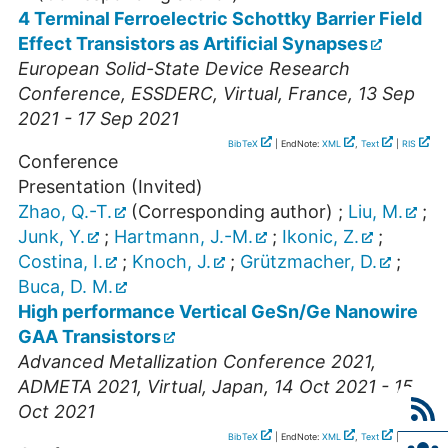
4 Terminal Ferroelectric Schottky Barrier Field
Effect Transistors as Artificial Synapses
European Solid-State Device Research
Conference
,
ESSDERC
,
Virtual
,
France
, 13 Sep
2021 - 17 Sep 2021
BibTeX
| EndNote:
XML
,
Text
|
RIS
Conference
Presentation (Invited)
Zhao, Q.-T.
(Corresponding author)
;
Liu, M.
;
Junk, Y.
;
Hartmann, J.-M.
;
Ikonic, Z.
;
Costina, I.
;
Knoch, J.
;
Grützmacher, D.
;
Buca, D. M.
High performance Vertical GeSn/Ge Nanowire
GAA Transistors
Advanced Metallization Conference 2021
,
ADMETA 2021
,
Virtual
,
Japan
, 14 Oct 2021 - 15
Oct 2021
BibTeX
| EndNote:
XML
,
Text
|
RIS