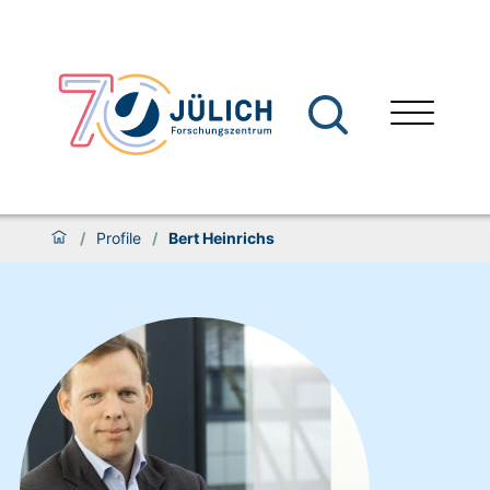
/
Profile
/
Bert Heinrichs