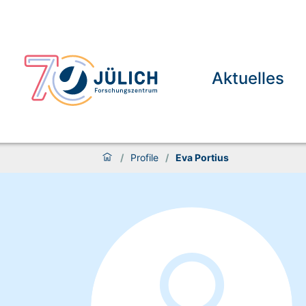
Aktuelles
/
Profile
/
Eva Portius