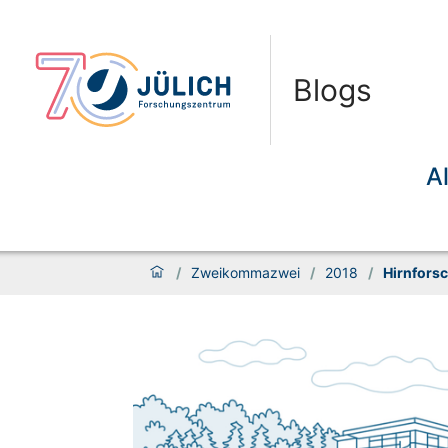
Blogs
A
/
Zweikommazwei
/
2018
/
Hirnforsc