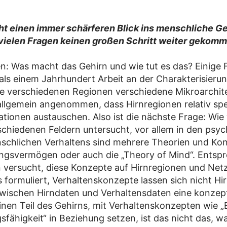
ht einen immer schärferen Blick ins menschliche Geh
n vielen Fragen keinen großen Schritt weiter gekom
en: Was macht das Gehirn und wie tut es das? Einig
als einem Jahrhundert Arbeit an der Charakterisieru
ie verschiedenen Regionen verschiedene Mikroarchi
allgemein angenommen, dass Hirnregionen relativ spe
ionen austauschen. Also ist die nächste Frage: Wie 
rschiedenen Feldern untersucht, vor allem in den ps
hlichen Verhaltens sind mehrere Theorien und Kon
ungsvermögen oder auch die „Theory of Mind“. Entsp
n versucht, diese Konzepte auf Hirnregionen und Netz
s formuliert, Verhaltenskonzepte lassen sich nicht 
zwischen Hirndaten und Verhaltensdaten eine konzepti
nen Teil des Gehirns, mit Verhaltenskonzepten wie 
fähigkeit“ in Beziehung setzen, ist das nicht das, 