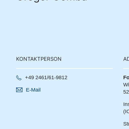
KONTAKTPERSON
A
+49 2461/61-9812
Fo
Wi
E-Mail
52
In
(I
St