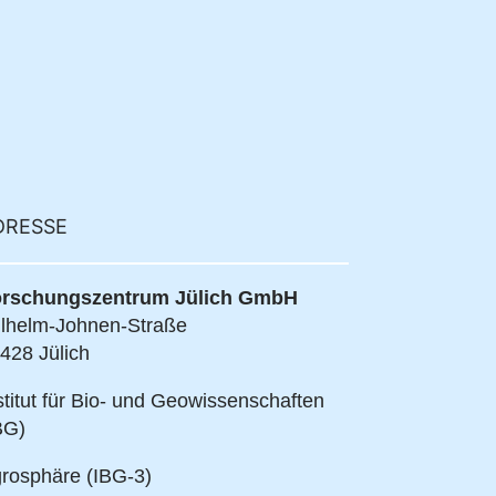
DRESSE
rschungszentrum Jülich GmbH
lhelm-Johnen-Straße
428 Jülich
stitut für Bio- und Geowissenschaften
BG)
rosphäre (IBG-3)