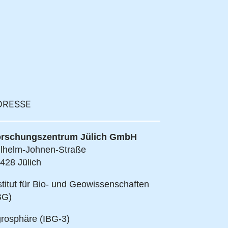
DRESSE
rschungszentrum Jülich GmbH
lhelm-Johnen-Straße
428 Jülich
stitut für Bio- und Geowissenschaften
BG)
rosphäre (IBG-3)