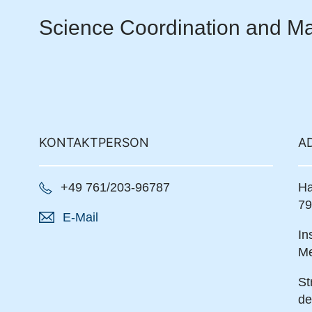
Science Coordination and 
KONTAKTPERSON
A
+49 761/203-96787
Ha
79
E-Mail
In
Me
St
de