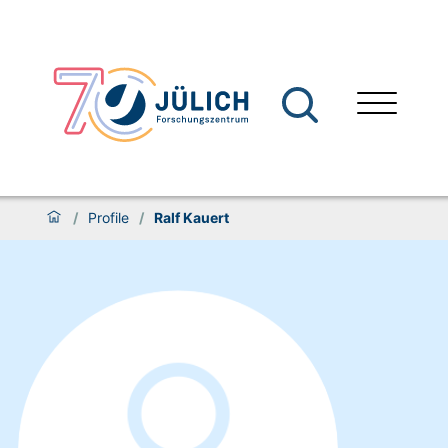
/
Profile
/
Ralf Kauert