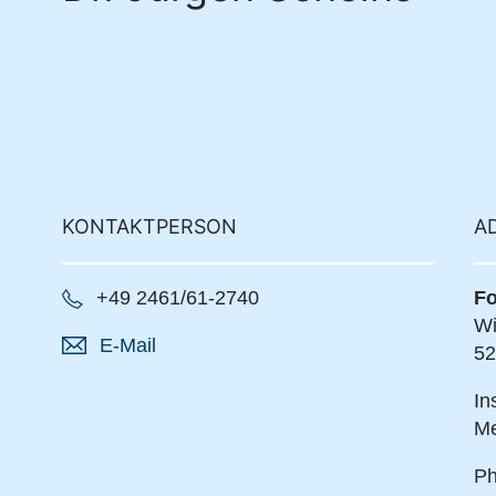
KONTAKTPERSON
A
+49 2461/61-2740
Fo
Wi
E-Mail
52
In
Me
Ph