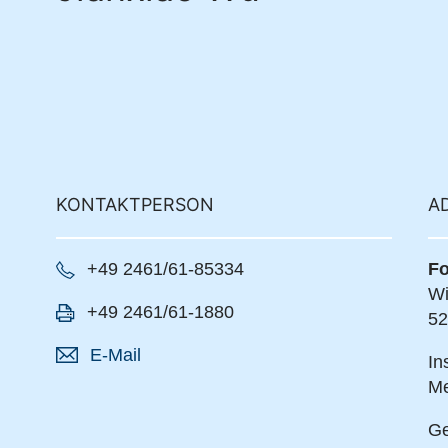
KONTAKTPERSON
A
+49 2461/61-85334
Fo
Wi
+49 2461/61-1880
52
E-Mail
In
Me
Ge