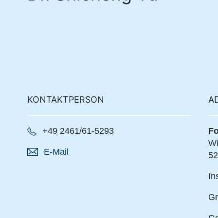
KONTAKTPERSON
A
+49 2461/61-5293
Fo
Wi
E-Mail
52
In
Gr