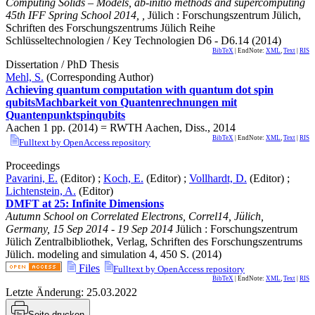
Computing Solids – Models, ab-initio methods and supercomputing
45th IFF Spring School 2014
,
,
Jülich : Forschungszentrum Jülich,
Schriften des Forschungszentrums Jülich Reihe
Schlüsseltechnologien / Key Technologien
D6 - D6.14
(
2014
)
BibTeX
| EndNote:
XML
,
Text
|
RIS
Dissertation / PhD Thesis
Mehl, S.
(Corresponding Author)
Achieving quantum computation with quantum dot spin
qubitsMachbarkeit von Quantenrechnungen mit
Quantenpunktspinqubits
Aachen
1
pp.
(
2014
)
= RWTH Aachen, Diss., 2014
BibTeX
| EndNote:
XML
,
Text
|
RIS
Fulltext by OpenAccess repository
Proceedings
Pavarini, E.
(Editor)
;
Koch, E.
(Editor)
;
Vollhardt, D.
(Editor)
;
Lichtenstein, A.
(Editor)
DMFT at 25: Infinite Dimensions
Autumn School on Correlated Electrons
,
Correl14
,
Jülich
,
Germany
, 15 Sep 2014 - 19 Sep 2014
Jülich : Forschungszentrum
Jülich Zentralbibliothek, Verlag, Schriften des Forschungszentrums
Jülich. modeling and simulation
4
,
450 S.
(
2014
)
Files
Fulltext by OpenAccess repository
BibTeX
| EndNote:
XML
,
Text
|
RIS
Letzte Änderung:
25.03.2022
Seite drucken