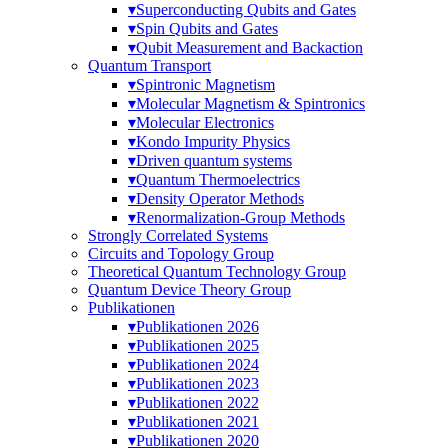
▾
Superconducting Qubits and Gates
▾
Spin Qubits and Gates
▾
Qubit Measurement and Backaction
Quantum Transport
▾
Spintronic Magnetism
▾
Molecular Magnetism & Spintronics
▾
Molecular Electronics
▾
Kondo Impurity Physics
▾
Driven quantum systems
▾
Quantum Thermoelectrics
▾
Density Operator Methods
▾
Renormalization-Group Methods
Strongly Correlated Systems
Circuits and Topology Group
Theoretical Quantum Technology Group
Quantum Device Theory Group
Publikationen
▾
Publikationen 2026
▾
Publikationen 2025
▾
Publikationen 2024
▾
Publikationen 2023
▾
Publikationen 2022
▾
Publikationen 2021
▾
Publikationen 2020