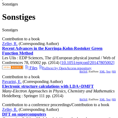
Sonstiges
Sonstiges
Sonstiges
Contribution to a book
Zeller, R.
(Corresponding Author)
Recent Advances in the Korringa-Kohn-Rostoker Green
Function Method
Les Ulis : EDP Sciences, The @European physical journal / Web of
Conferences
78
,
05002
pp.
(
2014
)
[
10.1051/epjconf/20147805002
]
Files
Fulltext by OpenAccess repository
BibTeX
| EndNote:
XML
,
Text
|
RIS
Contribution to a book
Pavarini, E.
(Corresponding Author)
Electronic structure calculations with LDA+DMFT
Many-Electron Approaches in Physics, Chemistry and Mathematics
Heidelberg : Springer
111
pp.
(
2014
)
BibTeX
| EndNote:
XML
,
Text
|
RIS
Contribution to a conference proceedings/Contribution to a book
Zeller, R.
(Corresponding Author)
DFT on supercomputers