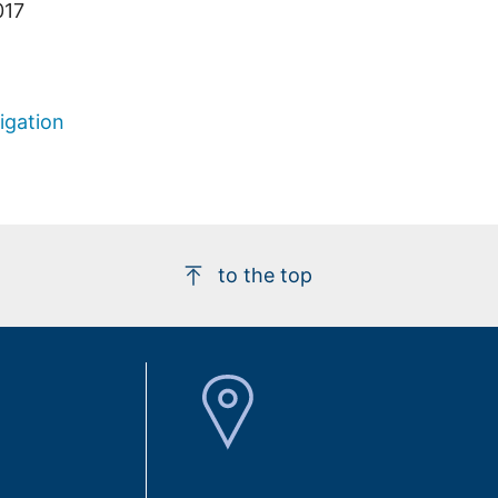
017
igation
to the top