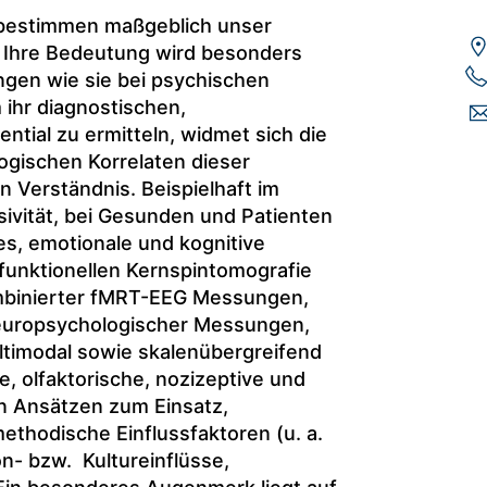
 bestimmen maßgeblich unser
. Ihre Bedeutung wird besonders
ungen wie sie bei psychischen
 ihr diagnostischen,
ntial zu ermitteln, widmet sich die
gischen Korrelaten dieser
 Verständnis. Beispielhaft im
ivität, bei Gesunden und Patienten
es, emotionale und kognitive
 funktionellen Kernspintomografie
ombinierter fMRT-EEG Messungen,
neuropsychologischer Messungen,
ltimodal sowie skalenübergreifend
e, olfaktorische, nozizeptive und
en Ansätzen zum Einsatz,
methodische Einflussfaktoren (u. a.
on- bzw. Kultureinflüsse,