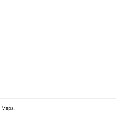
e Maps.
Sie zu
Google
weitergeleitet. Es gelten
Betreibers.