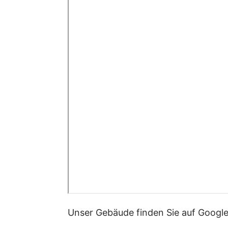
Unser Gebäude finden Sie auf Googl
Mit dem Öffnen
der Karte
werden 
die Datenschutzbestimmungen des 