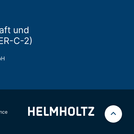
aft und
(ER-C-2)
bH
nce