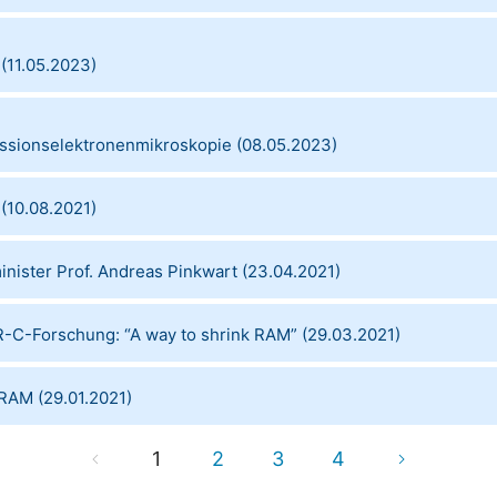
(
11.05.2023
)
missionselektronenmikroskopie
(
08.05.2023
)
(
10.08.2021
)
nister Prof. Andreas Pinkwart
(
23.04.2021
)
ER-C-Forschung: “A way to shrink RAM”
(
29.03.2021
)
eRAM
(
29.01.2021
)
1
2
3
4