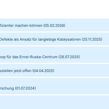
fizienter machen können
(
05.02.2026
)
 Defekte als Ansatz für langlebige Katalysatoren
(
25.11.2025
)
skop für das Ernst-Ruska-Centrum
(
28.07.2025
)
ellen jetzt offen
(
04.04.2025
)
orschung
(
01.07.2024
)