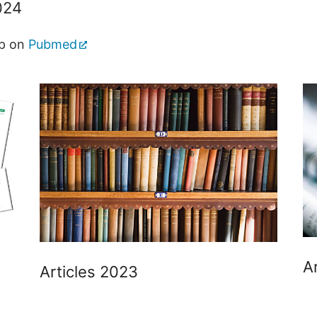
024
up on
Pubmed
A
Articles 2023