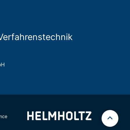
Verfahrenstechnik
bH
nce