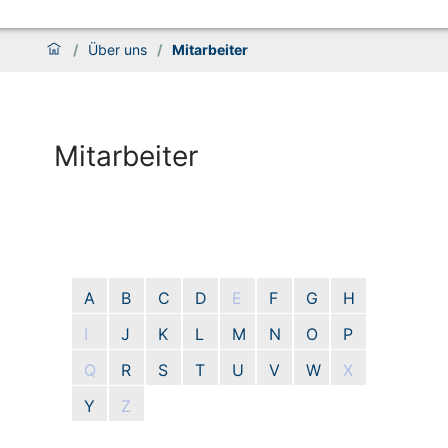
/
Über uns
/
Mitarbeiter
Mitarbeiter
A
B
C
D
E
F
G
H
I
J
K
L
M
N
O
P
Q
R
S
T
U
V
W
X
Y
Z