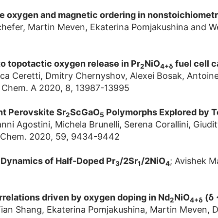
ge oxygen and magnetic ordering in nonstoichiometr
Schefer, Martin Meven, Ekaterina Pomjakushina and W
o topotactic oxygen release in Pr
NiO
fuel cell 
2
4+δ
a Ceretti, Dmitry Chernyshov, Alexei Bosak, Antoine
r. Chem. A 2020, 8, 13987-13995
t Perovskite Sr
ScGaO
Polymorphs Explored by T
2
5
nni Agostini, Michela Brunelli, Serena Corallini, Giudi
. Chem. 2020, 59, 9434-9442
 Dynamics of Half-Doped Pr
/2Sr
/2NiO
; Avishek M
3
1
4
rrelations driven by oxygen doping in Nd
NiO
(δ 
2
4+δ
, Tian Shang, Ekaterina Pomjakushina, Martin Meven, 