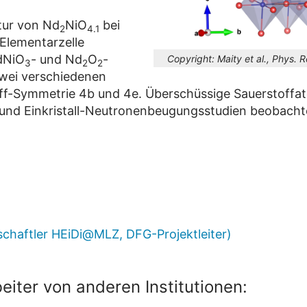
tur von Nd
NiO
bei
2
4.1
Elementarzelle
dNiO
- und Nd
O
-
Copyright:
Maity et al., Phys. R
3
2
2
zwei verschiedenen
ff-Symmetrie 4b und 4e. Überschüssige Sauerstoffat
- und Einkristall-Neutronenbeugungsstudien beobachtet
chaftler HEiDi@MLZ, DFG-Projektleiter)
eiter von anderen Institutionen: