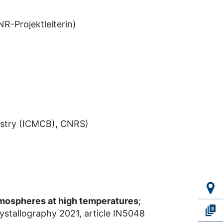
NR-Projektleiterin)
istry (ICMCB), CNRS)
 atmospheres at high temperatures
;
ystallography 2021, article IN5048