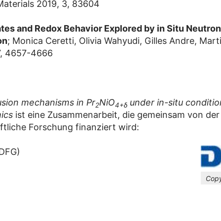
aterials 2019, 3, 83604
ates and Redox Behavior Explored by in Situ Neutron
on
; Monica Ceretti, Olivia Wahyudi, Gilles Andre, Mar
7, 4657-4666
usion mechanisms in Pr
NiO
under in-situ conditio
2
4+δ
ics
ist eine Zusammenarbeit, die gemeinsam von der
tliche Forschung finanziert wird:
(DFG)
Copy