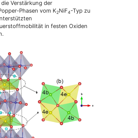
 die Verstärkung der
n-Popper-Phasen vom K
NiF
-Typ zu
2
4
nterstützten
rstoffmobilität in festen Oxiden
n.