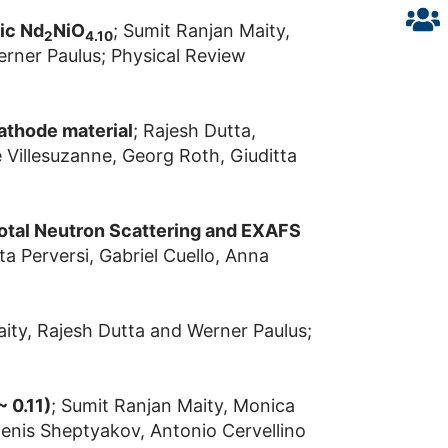
ic Nd
NiO
; Sumit Ranjan Maity,
2
4.10
erner Paulus; Physical Review
cathode material
; Rajesh Dutta,
 Villesuzanne, Georg Roth, Giuditta
otal Neutron Scattering and EXAFS
tta Perversi, Gabriel Cuello, Anna
aity, Rajesh Dutta and Werner Paulus;
~ 0.11)
; Sumit Ranjan Maity, Monica
Denis Sheptyakov, Antonio Cervellino