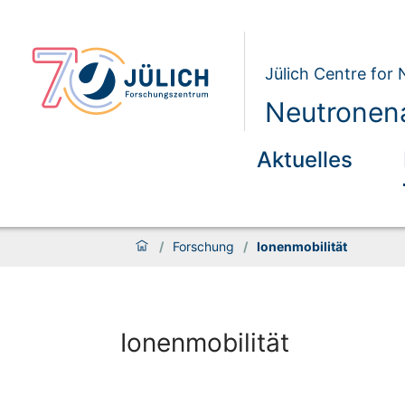
Jülich Centre for
Neutronena
Aktuelles
/
Forschung
/
Ionenmobilität
Ionenmobilität