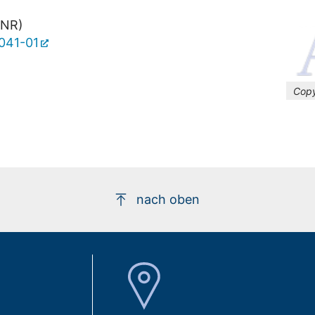
ANR)
041-01
Copy
nach oben