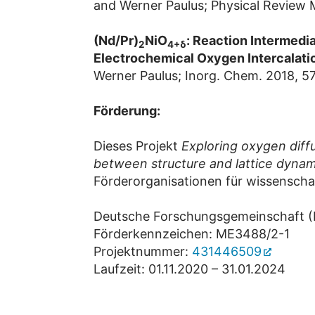
and Werner Paulus; Physical Review M
(Nd/Pr)
NiO
: Reaction Intermedi
2
4+δ
Electrochemical Oxygen Intercalati
Werner Paulus; Inorg. Chem. 2018, 5
Förderung:
Dieses Projekt
Exploring oxygen diff
between structure and lattice dynam
Förderorganisationen für wissenschaf
Deutsche Forschungsgemeinschaft 
Förderkennzeichen: ME3488/2-1
Projektnummer:
431446509
Laufzeit: 01.11.2020 – 31.01.2024