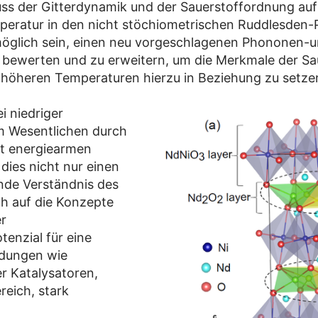
fluss der Gitterdynamik und der Sauerstoffordnung auf
emperatur in den nicht stöchiometrischen Ruddlesde
möglich sein, einen neu vorgeschlagenen Phononen-u
bewerten und zu erweitern, um die Merkmale der Saue
höheren Temperaturen hierzu in Beziehung zu setze
i niedriger
im Wesentlichen durch
mit energiearmen
ies nicht nur einen
nde Verständnis des
h auf die Konzepte
r
tenzial für eine
ndungen wie
 Katalysatoren,
eich, stark