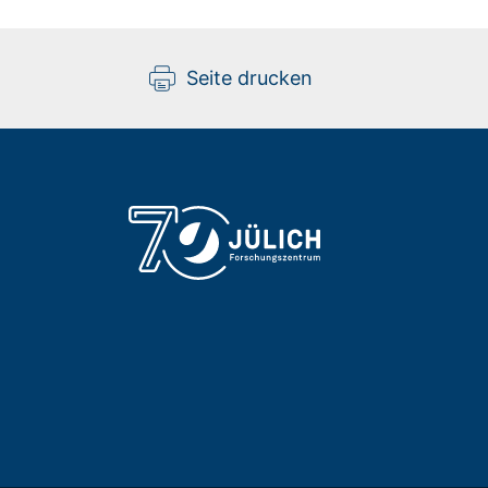
José Diogo da Costa Jesu
Seite drucken
Gebäude 05.3 / Raum 236
+49 2461/61-6145
E-Mail