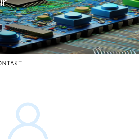
ur
ONTAKT