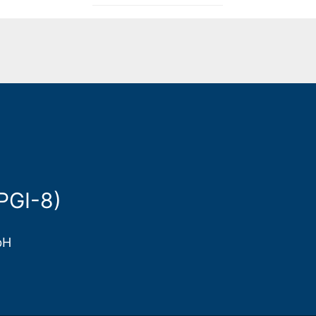
PGI-8)
bH