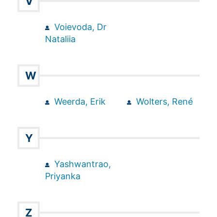
V
Voievoda, Dr
Nataliia
W
Weerda, Erik
Wolters, René
Y
Yashwantrao,
Priyanka
Z