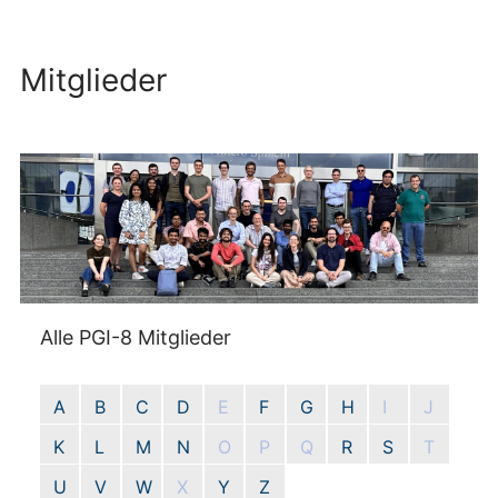
Mitglieder
Alle PGI-8 Mitglieder
A
B
C
D
E
F
G
H
I
J
K
L
M
N
O
P
Q
R
S
T
U
V
W
X
Y
Z