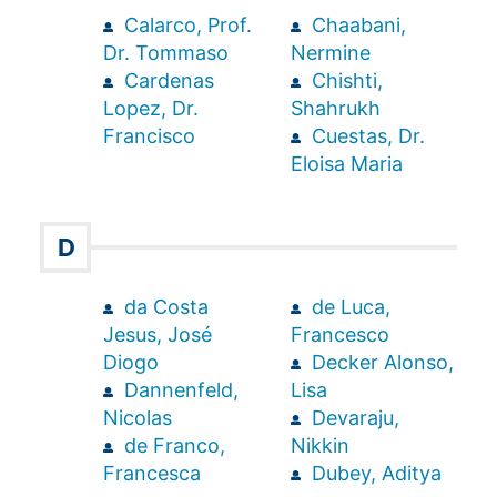
Calarco, Prof.
Chaabani,
Dr. Tommaso
Nermine
Cardenas
Chishti,
Lopez, Dr.
Shahrukh
Francisco
Cuestas, Dr.
Eloisa Maria
D
da Costa
de Luca,
Jesus, José
Francesco
Diogo
Decker Alonso,
Dannenfeld,
Lisa
Nicolas
Devaraju,
de Franco,
Nikkin
Francesca
Dubey, Aditya