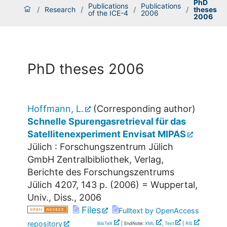
PhD
Publications
Publications
/
Research
/
/
/
theses
of the ICE-4
2006
2006
PhD theses 2006
Hoffmann, L.
(Corresponding author)
Schnelle Spurengasretrieval für das
Satellitenexperiment Envisat MIPAS
Jülich : Forschungszentrum Jülich
GmbH Zentralbibliothek, Verlag,
Berichte des Forschungszentrums
Jülich
4207
,
143 p.
(
2006
)
= Wuppertal,
Univ., Diss., 2006
Files
Fulltext by OpenAccess
repository
BibTeX
| EndNote:
XML
,
Text
|
RIS