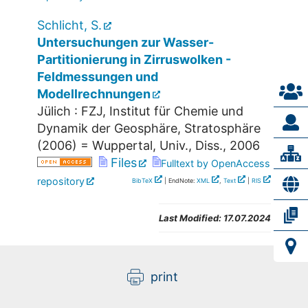
Schlicht, S.
Untersuchungen zur Wasser-
Partitionierung in Zirruswolken -
Feldmessungen und
Modellrechnungen
Jülich : FZJ, Institut für Chemie und
Dynamik der Geosphäre, Stratosphäre
(
2006
)
= Wuppertal, Univ., Diss., 2006
Files
Fulltext by OpenAccess
repository
BibTeX
| EndNote:
XML
,
Text
|
RIS
Last Modified:
17.07.2024
print