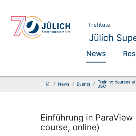
Institute
Jülich Sup
News
Res
Training courses at
/
News
/
Events
/
JSC
Einführung in ParaView 
course, online)