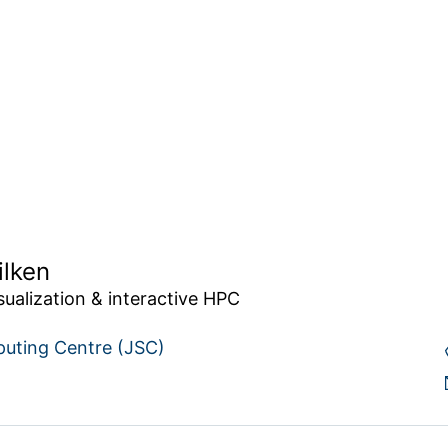
ilken
ualization & interactive HPC
puting Centre (JSC)