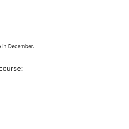
le in December.
 course: