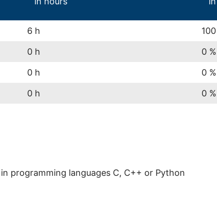
in hours
in
6 h
100
0 h
0 %
0 h
0 %
0 h
0 %
 in programming languages C, C++ or Python