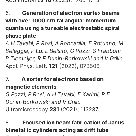
6.
Generation of electron vortex beams
with over 1000 orbital angular momentum
quanta using a tuneable electrostatic spiral
phase plate
A H Tavabi, P Rosi, A Roncaglia, E Rotunno, M
Beleggia, P Lu, L Belsito, G Pozzi, S Frabboni,
P Tiemeijer, R E Dunin-Borkowski and V Grillo
Appl. Phys. Lett.
121
(2022), 073506.
7.
A sorter for electrons based on
magnetic elements
G Pozzi, P Rosi, A H Tavabi, E Karimi, R E
Dunin-Borkowski and V Grillo
Ultramicroscopy
231
(2021), 113287.
8.
Focused ion beam fabrication of Janus
bimetallic cylinders acting as drift tube