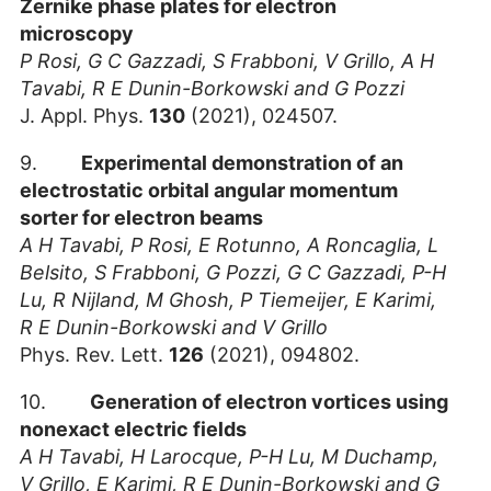
Zernike phase plates for electron
microscopy
P Rosi, G C Gazzadi, S Frabboni, V Grillo, A H
Tavabi, R E Dunin-Borkowski and G Pozzi
J. Appl. Phys.
130
(2021), 024507.
9.
Experimental demonstration of an
electrostatic orbital angular momentum
sorter for electron beams
A H Tavabi, P Rosi, E Rotunno, A Roncaglia, L
Belsito, S Frabboni, G Pozzi, G C Gazzadi, P-H
Lu, R Nijland, M Ghosh, P Tiemeijer, E Karimi,
R E Dunin-Borkowski and V Grillo
Phys. Rev. Lett.
126
(2021), 094802.
10.
Generation of electron vortices using
nonexact electric fields
A H Tavabi, H Larocque, P-H Lu, M Duchamp,
V Grillo, E Karimi, R E Dunin-Borkowski and G