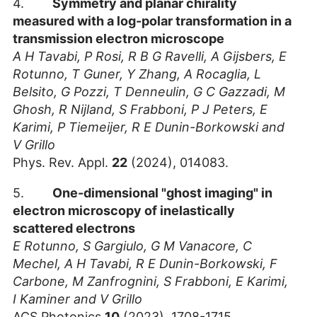
4.
Symmetry and planar chirality
measured with a log-polar transformation in a
transmission electron microscope
A H Tavabi, P Rosi, R B G Ravelli, A Gijsbers, E
Rotunno, T Guner, Y Zhang, A Rocaglia, L
Belsito, G Pozzi, T Denneulin, G C Gazzadi, M
Ghosh, R Nijland, S Frabboni, P J Peters, E
Karimi, P Tiemeijer, R E Dunin-Borkowski and
V Grillo
Phys. Rev. Appl.
22
(2024), 014083.
5.
One-dimensional "ghost imaging" in
electron microscopy of inelastically
scattered electrons
E Rotunno, S Gargiulo, G M Vanacore, C
Mechel, A H Tavabi, R E Dunin-Borkowski, F
Carbone, M Zanfrognini, S Frabboni, E Karimi,
I Kaminer and V Grillo
ACS Photonics
10
(2023), 1708-1715.