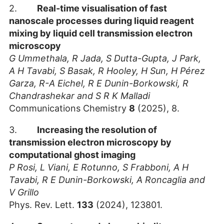
2.
Real-time visualisation of fast
nanoscale processes during liquid reagent
mixing by liquid cell transmission electron
microscopy
G Ummethala, R Jada, S Dutta-Gupta, J Park,
A H Tavabi, S Basak, R Hooley, H Sun, H Pérez
Garza, R-A Eichel, R E Dunin-Borkowski, R
Chandrashekar and S R K Malladi
Communications Chemistry
8
(2025), 8.
3.
Increasing the resolution of
transmission electron microscopy by
computational ghost imaging
P Rosi, L Viani, E Rotunno, S Frabboni, A H
Tavabi, R E Dunin-Borkowski, A Roncaglia and
V Grillo
Phys. Rev. Lett.
133
(2024), 123801.