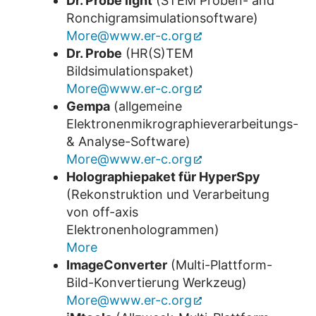
Dr. Probe light
(STEM Proben- and
Ronchigramsimulationsoftware)
More@www.er-c.org
Dr. Probe
(HR(S)TEM
Bildsimulationspaket)
More@www.er-c.org
Gempa
(allgemeine
Elektronenmikrographieverarbeitungs-
& Analyse-Software)
More@www.er-c.org
Holographiepaket für HyperSpy
(Rekonstruktion und Verarbeitung
von off-axis
Elektronenhologrammen)
More
ImageConverter
(Multi-Plattform-
Bild-Konvertierung Werkzeug)
More@www.er-c.org