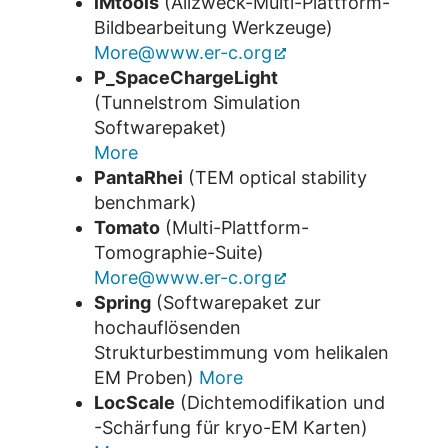
iMtools
(Allzweck-Multi-Plattform-
Bildbearbeitung Werkzeuge)
More@www.er-c.org
P_SpaceChargeLight
(Tunnelstrom Simulation
Softwarepaket)
More
PantaRhei
(TEM optical stability
benchmark)
Tomato
(Multi-Plattform-
Tomographie-Suite)
More@www.er-c.org
Spring
(Softwarepaket zur
hochauflösenden
Strukturbestimmung vom helikalen
EM Proben)
More
LocScale
(Dichtemodifikation und
-Schärfung für kryo-EM Karten)