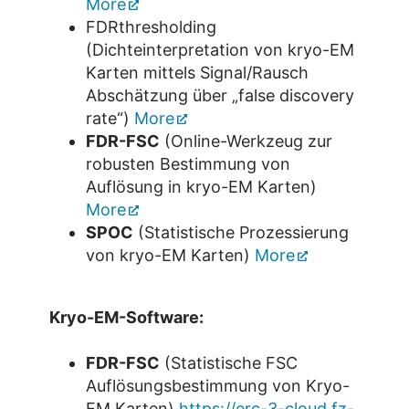
More
FDRthresholding
(Dichteinterpretation von kryo-EM
Karten mittels Signal/Rausch
Abschätzung über „false discovery
rate“)
More
FDR-FSC
(Online-Werkzeug zur
robusten Bestimmung von
Auflösung in kryo-EM Karten)
More
SPOC
(Statistische Prozessierung
von kryo-EM Karten)
More
Kryo-EM-Software:
FDR-FSC
(Statistische FSC
Auflösungsbestimmung von Kryo-
EM Karten)
https://erc-3-cloud.fz-