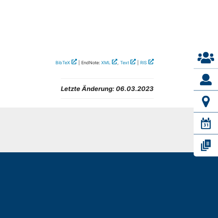
BibTeX
| EndNote:
XML
,
Text
|
RIS
Letzte Änderung:
06.03.2023