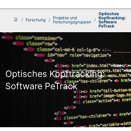
Optisches
Projekte und
Kopftracking:
/
Forschung
/
/
Forschungsgruppen
Software
PeTrack
Optisches Kopftracking:
Software PeTrack