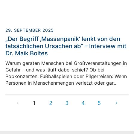
bewilligt hat.
29. SEPTEMBER 2025
„Der Begriff ‚Massenpanik‘ lenkt von den
tatsächlichen Ursachen ab“ – Interview mit
Dr. Maik Boltes
Warum geraten Menschen bei Großveranstaltungen in
Gefahr – und was läuft dabei schief? Ob bei
Popkonzerten, Fußballspielen oder Pilgerreisen: Wenn
Personen in Menschenmengen verletzt oder gar
getötet werden, fällt schnell der Begriff
„Massenpanik“. Doch dieser ist irreführend, meint Dr.
Maik Boltes.
1
2
3
4
5