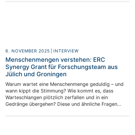
Fußgängerströmen beitragen. Das Ziel: Die Sicherheit
in Menschenmengen, etwa bei Großveranstaltungen
oder in Verkehrsinfrastrukturen, nachhaltig zu
verbessern.
6. NOVEMBER 2025
INTERVIEW
Menschenmengen verstehen: ERC
Synergy Grant für Forschungsteam aus
Jülich und Groningen
Warum wartet eine Menschenmenge geduldig – und
wann kippt die Stimmung? Wie kommt es, dass
Warteschlangen plötzlich zerfallen und in ein
Gedränge übergehen? Diese und ähnliche Fragen
stellen sich Forschende vom Forschungszentrum
Jülich und der Universität Groningen im Projekt
„CrowdING“, für das der Europäische Forschungsrat
(ERC) jetzt einen der begehrten Synergy Grants