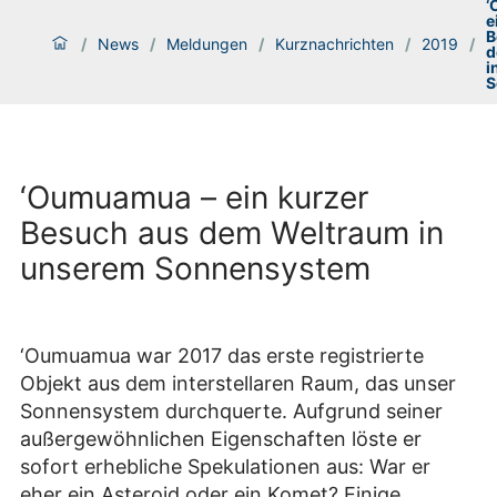
‘
e
B
/
News
/
Meldungen
/
Kurznachrichten
/
2019
/
d
i
S
‘Oumuamua – ein kurzer
Besuch aus dem Weltraum in
unserem Sonnensystem
‘Oumuamua war 2017 das erste registrierte
Objekt aus dem interstellaren Raum, das unser
Sonnensystem durchquerte. Aufgrund seiner
außergewöhnlichen Eigenschaften löste er
sofort erhebliche Spekulationen aus: War er
eher ein Asteroid oder ein Komet? Einige