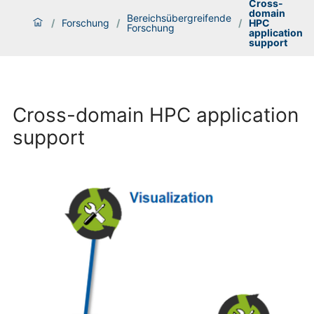
Cross-
domain
Bereichsübergreifende
/
Forschung
/
/
HPC
Forschung
application
support
Cross-domain HPC application
support